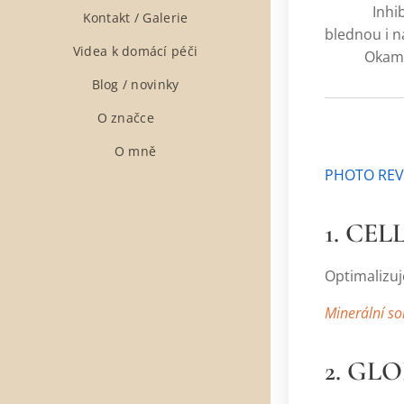
Inhibuje p
Kontakt / Galerie
blednou i na
Videa k domácí péči
Okamžitě s
Blog / novinky
O značce ❤
O mně
PHOTO REV
1. CE
Optimalizuj
Minerální so
2. GL