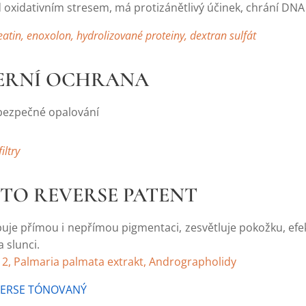
 oxidativním stresem, má protizánětlivý účinek, chrání DN
eatin, enoxolon, hydrolizované proteiny, dextran sulfát
TERNÍ OCHRANA
bezpečné opalování
iltry
OTO REVERSE PATENT
římou i nepřímou pigmentaci, zesvětluje pokožku, efekt
 slunci.
2, Palmaria palmata extrakt, Andrographolidy
ERSE TÓNOVANÝ