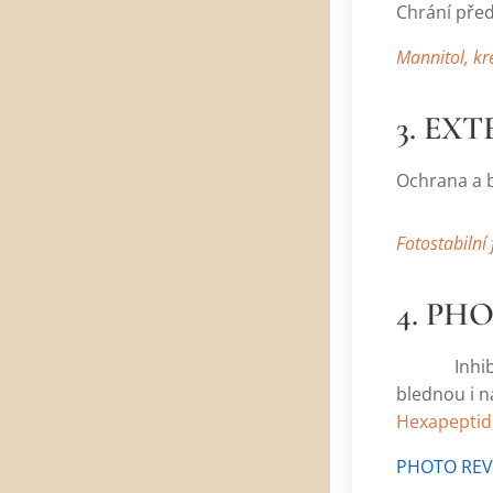
Chrání před
Mannitol, kr
3. EX
Ochrana a 
Fotostabilní f
4. PH
Inhibuje p
blednou i na
Hexapeptid 
PHOTO REV