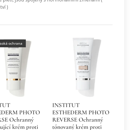
ví )
ysoká ochrana
TUT
INSTITUT
EDERM PHOTO
ESTHEDERM PHOTO
SE Ochranný
REVERSE Ochranný
ující krém proti
tónovaný krém proti