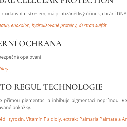
OBAL CELLULAR PROTECTION
 oxidativním stresem, má protizánětlivý účinek, chrání DN
eatin, enoxolon, hydrolizované proteiny, dextran sulfát
TERNÍ OCHRANA
bezpečné opalování
iltry
OTO REGUL TECHNOLOGIE
je přímou pigmentaci a inhibuje pigmentaci nepřímou. Red
vané pokožky.
di, tyrozin, Vitamín F a dioly, extrakt Palmaria Palmata a A