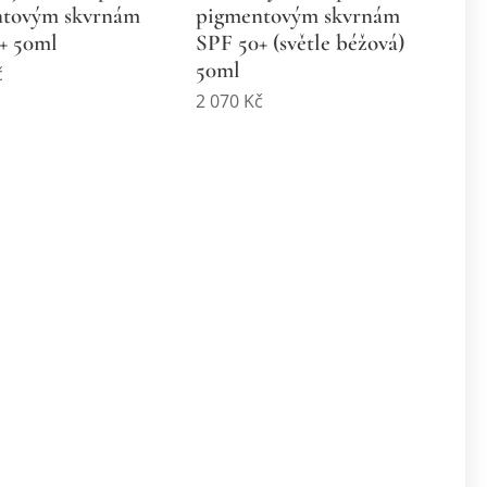
ntovým skvrnám
pigmentovým skvrnám
+ 50ml
SPF 50+ (světle béžová)
50ml
č
2 070
Kč