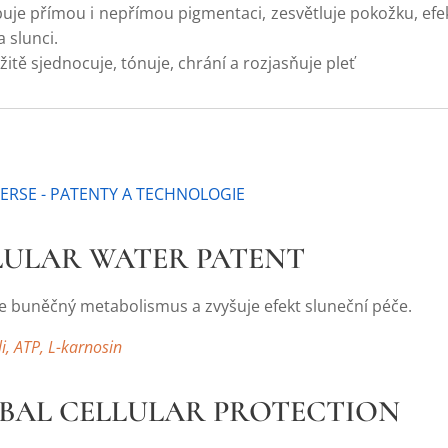
římou i nepřímou pigmentaci, zesvětluje pokožku,
efe
 slunci.
jednocuje, tónuje, chrání a rozjasňuje pleť
ERSE - PATENTY A TECHNOLOGIE
LLULAR WATER PATENT
e buněčný metabolismus a zvyšuje efekt sluneční péče.
li, ATP, L-karnosin
OBAL CELLULAR PROTECTION