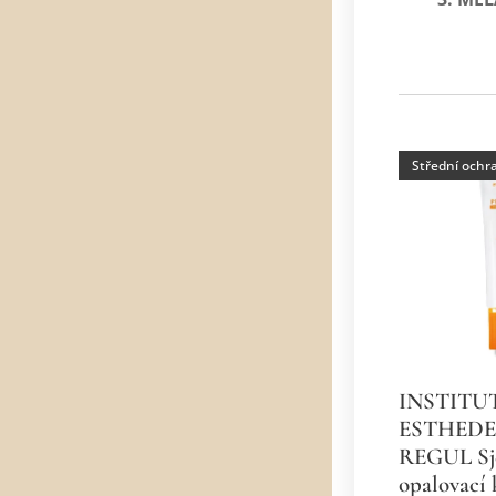
Střední ochr
INSTITU
ESTHED
REGUL Sje
opalovací 