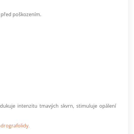
A před poškozením.
ukuje intenzitu tmavých skvrn, stimuluje opálení
ndrografolidy.