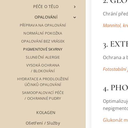
2. GL
▶ PÉČE O TĚLO
Chrání před
▶ OPALOVÁNÍ
Mannitol, kr
PŘÍPRAVA NA OPALOVÁNÍ
NORMÁLNÍ POKOŽKA
OPALOVÁNÍ BEZ VRÁSEK
3. EX
PIGMENTOVÉ SKVRNY
Ochrana a 
SLUNEČNÍ ALERGIE
VYSOKÁ OCHRANA
Fotostabilní f
/ BLOKOVÁNÍ
HYDRATACE A PRODLOUŽENÍ
ÚČINKŮ OPALOVÁNÍ
4. PH
SAMOOPALOVACÍ PÉČE
/ OCHRANNÉ PUDRY
Optimalizu
nepigmento
▶ KOLAGEN
Glukonát mě
Ošetření / Služby