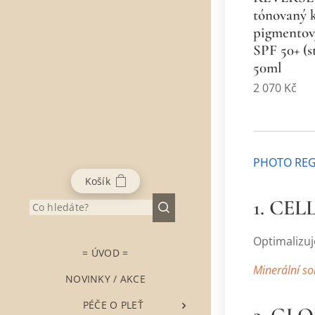
tónovaný 
pigmento
SPF 50+ (s
50ml
2 070
Kč
PHOTO REG
Košík
1. CE
Optimalizuj
= ÚVOD =
Minerální so
NOVINKY / AKCE
▶ PÉČE O PLEŤ