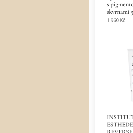
s pigment
skvrnami 
1 960
Kč
INSTITU
ESTHED
REVERSE 