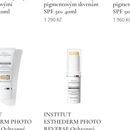
ovými
pigmentovým skvrnám
pigme
50ml
SPF 50+ 40ml
SPF 50
1 790
Kč
1 960
K
T
INSTITUT
ERM PHOTO
ESTHEDERM PHOTO
Ochranný
REVERSE Ochranná