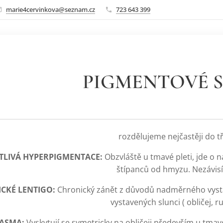
marie4cervinkova@seznam.cz
723 643 399
PIGMENTOVÉ 
rozdělujeme nejčastěji do tř
TLIVÁ HYPERPIGMENTACE:
Obzvláště u tmavé pleti, jde o n
štípanců od hmyzu. Nezávisí
ICKÉ LENTIGO:
Chronický zánět z důvodů nadměrného vystav
vystavených slunci ( obličej, r
LASMA:
Vyskytují se symetricky na obličeji především u tma