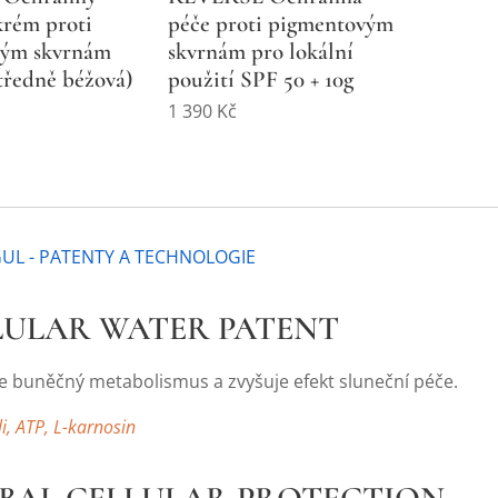
krém proti
péče proti pigmentovým
vým skvrnám
skvrnám pro lokální
tředně béžová)
použití SPF 50 + 10g
1 390
Kč
UL - PATENTY A TECHNOLOGIE
LLULAR WATER PATENT
e buněčný metabolismus a zvyšuje efekt sluneční péče.
li, ATP, L-karnosin