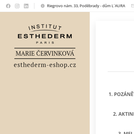
Riegrovo nám. 33, Poděbrady - dům L´AURA
MARIE ČERVINKOVÁ
esthederm-eshop.cz
1. POZÁNĚ
2. AKTIN
3. ME