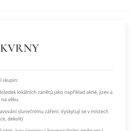
SKVRNY
í skupin:
ásledek lokálních zánětů jako například akné, jizev a
 na věku.
ování slunečnímu záření. Vyskytují se v místech
uce, dekolt)
vé pleti, jsou spojeny s hormonálními změnami (