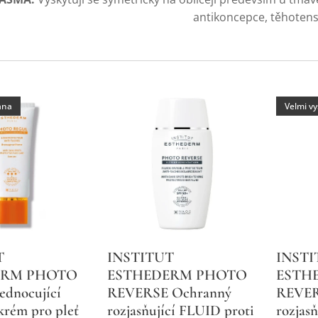
antikoncepce, těhotenst
ana
Velmi v
T
INSTITUT
INSTI
ERM PHOTO
ESTHEDERM PHOTO
ESTH
dnocující
REVERSE Ochranný
REVER
krém pro pleť
rozjasňující FLUID proti
rozjasň