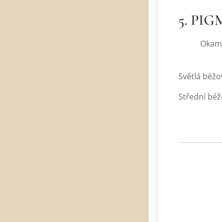
5. PIG
Okamžitě s
Světlá béžov
Střední béž