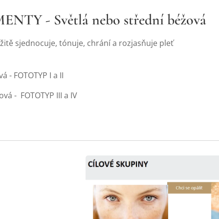
MENTY - Světlá nebo střední béžová
jednocuje, tónuje, chrání a rozjasňuje pleť
á - FOTOTYP I a II
ová - FOTOTYP III a IV