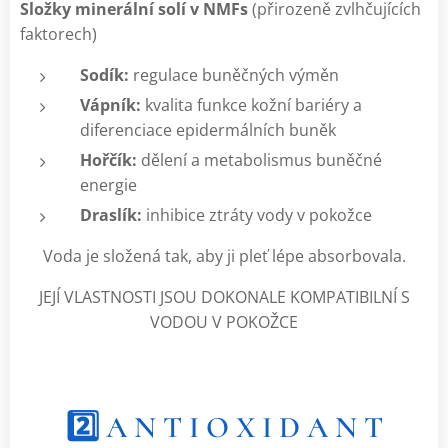
Složky minerální solí v NMFs
(přirozeně zvlhčujících
faktorech)
Sodík:
regulace buněčných výměn
Vápník:
kvalita funkce kožní bariéry a
diferenciace epidermálních buněk
Hořčík:
dělení a metabolismus buněčné
energie
Draslík:
inhibice ztráty vody v pokožce
Voda je složená tak, aby ji pleť lépe absorbovala.
JEJÍ VLASTNOSTI JSOU DOKONALE KOMPATIBILNÍ S
VODOU V POKOŽCE
2️⃣ A N T I O X I D A N T