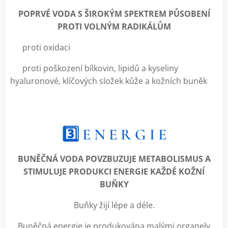
POPRVÉ VODA S ŠIROKÝM SPEKTREM PŮSOBENÍ
PROTI VOLNÝM RADIKÁLŮM
💧 proti oxidaci
💧 proti poškození bílkovin, lipidů a kyseliny
hyaluronové, klíčových složek kůže a kožních buněk
3️⃣ E N E R G I E
BUNĚČNÁ VODA POVZBUZUJE METABOLISMUS A
STIMULUJE PRODUKCI ENERGIE KAŽDÉ KOŽNÍ
BUŇKY
Buňky žijí lépe a déle.
Buněčná energie je produkována malými organely