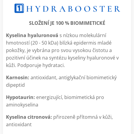
1️⃣ H Y D R A B O O S T E R
SLOŽENÍ JE 100 % BIOMIMETICKÉ
Kyselina hyaluronová
s nízkou molekulární
hmotností (20 - 50 kDa) blízká epidermis mladé
pokožky, je vybrána pro svou vysokou čistotu a
pozitivní účinek na syntézu kyseliny hyaluronové v
kůži. Podporuje hydrataci.
Karnosin:
antioxidant, antiglykační biomimetický
dipeptid
Hypotaurin:
energizující, biomimetická pro
aminokyselina
Kyselina citronová:
přirozeně přítomná v kůži,
antioxidant