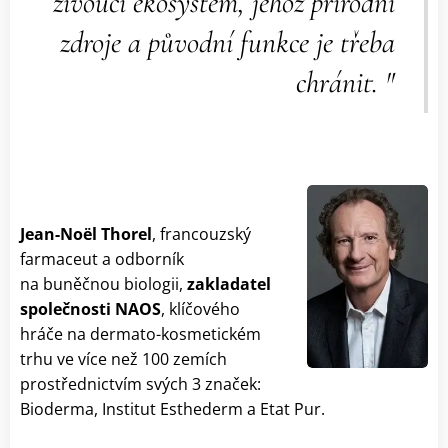
živoucí ekosystém, jehož přírodní
zdroje a původní funkce je třeba
chránit. "
Jean-Noël Thorel
, francouzský
farmaceut a odborník
na buněčnou biologii,
zakladatel
společnosti
NAOS
, klíčového
hráče na dermato-kosmetickém
trhu ve více než 100 zemích
prostřednictvím svých 3 značek:
Bioderma, Institut Esthederm a Etat Pur.