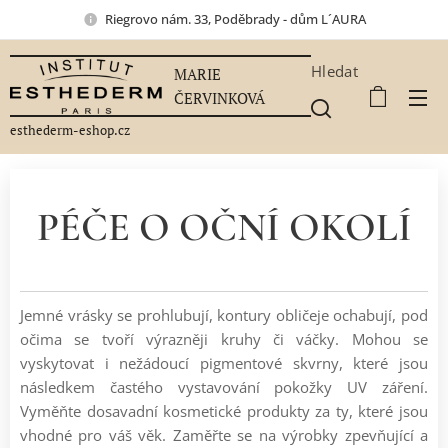
Riegrovo nám. 33, Poděbrady - dům L´AURA
Hledat
MARIE
ČERVINKOVÁ
esthederm-eshop.cz
PÉČE O OČNÍ OKOLÍ
Jemné vrásky se prohlubují, kontury obličeje ochabují, pod
očima se tvoří výrazněji kruhy či váčky. Mohou se
vyskytovat i nežádoucí pigmentové skvrny, které jsou
následkem častého vystavování pokožky UV záření.
Vyměňte dosavadní kosmetické produkty za ty, které jsou
vhodné pro váš věk. Zaměřte se na výrobky zpevňující a