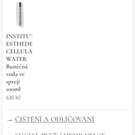
INSTITUT
ESTHEDERM
CELLULAR
WATER
Buněčná
voda ve
spreji
100ml
630
Kč
→
ČIŠTĚNÍ A ODLIČOVÁNÍ