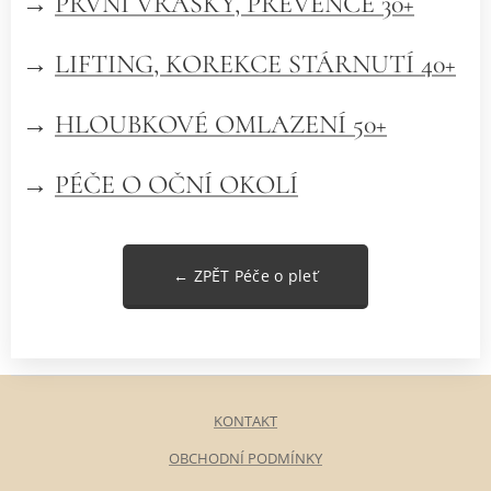
→
PRVNÍ VRÁSKY, PREVENCE 30+
→
LIFTING, KOREKCE STÁRNUTÍ 40+
→
HLOUBKOVÉ OMLAZENÍ 50+
→
PÉČE O OČNÍ OKOLÍ
← ZPĚT Péče o pleť
KONTAKT
OBCHODNÍ PODMÍNKY