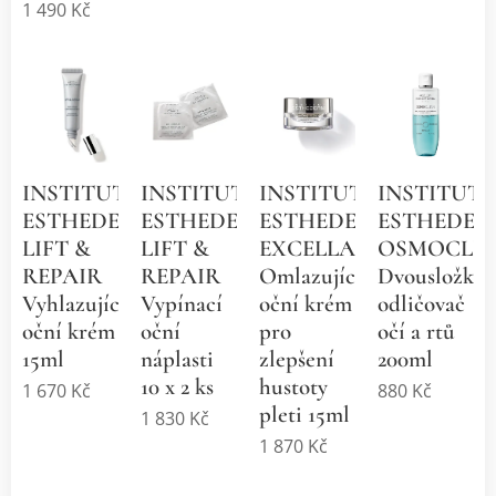
1 490
Kč
INSTITUT
INSTITUT
INSTITUT
INSTITUT
ESTHEDERM
ESTHEDERM
ESTHEDERM
ESTHEDER
LIFT &
LIFT &
EXCELLAGEᴺᵀ
OSMOCLE
REPAIR
REPAIR
Omlazující
Dvousložkov
Vyhlazující
Vypínací
oční krém
odličovač
oční krém
oční
pro
očí a rtů
15ml
náplasti
zlepšení
200ml
10 x 2 ks
hustoty
1 670
Kč
880
Kč
pleti 15ml
1 830
Kč
1 870
Kč