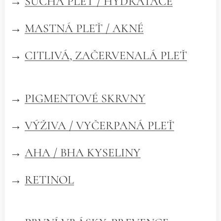
→
SUCHÁ PLEŤ / HYDRATACE
→
MASTNÁ PLEŤ / AKNÉ
→
CITLIVÁ, ZAČERVENALÁ PLEŤ
→
PIGMENTOVÉ SKRVNY
→
VÝŽIVA / VYČERPANÁ PLEŤ
→
AHA / BHA KYSELINY
→
RETINOL