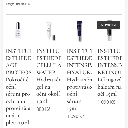
regenerační.
NOVINKA
INSTITUT
INSTITUT
INSTITUT
INSTITUT
ESTHEDERM
ESTHEDERM
ESTHEDERM
ESTHEDER
AGE
CELLULAR
INTENSIVE
INTENSIVE
PROTEOM™
WATER
HYALURONIC+
RETINOL
Pokročilé
Hydratační
Hydratační
Liftingový
oční
gel na
protivráskové
balzám na
sérum pro
oční okolí
oční
oči 15ml
ochranu
15ml
sérum
1 090
Kč
proteinů a
15ml
880
Kč
mládí
1 090
Kč
pleti 15ml