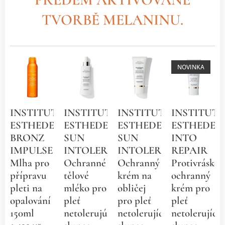
TVORBĚ MELANINU.
NOVINKA
INSTITUT
INSTITUT
INSTITUT
INSTITUT
ESTHEDERM
ESTHEDERM
ESTHEDERM
ESTHEDER
BRONZ
SUN
SUN
INTO
IMPULSE
INTOLERANCE
INTOLERANCE
REPAIR
Mlha pro
Ochranné
Ochranný
Protivráskov
přípravu
tělové
krém na
ochranný
pleti na
mléko pro
obličej
krém pro
opalování
pleť
pro pleť
pleť
150ml
netolerujúci
netolerující
netolerující