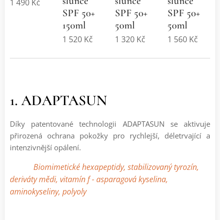
slunce
slunce
slunce
1 490
Kč
SPF 50+
SPF 50+
SPF 50+
150ml
50ml
50ml
1 520
Kč
1 320
Kč
1 560
Kč
1. ADAPTASUN
Díky patentované technologii ADAPTASUN se aktivuje
přirozená ochrana pokožky pro rychlejší, déletrvající a
intenzivnější opálení.
Biomimetické hexapeptidy, stabilizovaný tyrozín,
deriváty mědi, vitamín f - asparagová kyselina,
aminokyseliny, polyoly