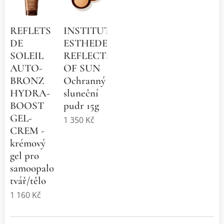
REFLETS
INSTITUT
DE
ESTHEDERM
SOLEIL
REFLECTS
AUTO-
OF SUN
BRONZ
Ochranný
HYDRA-
sluneční
BOOST
pudr 15g
GEL-
1 350
Kč
CREM -
krémový
gel pro
samoopalování
tvář/tělo
1 160
Kč