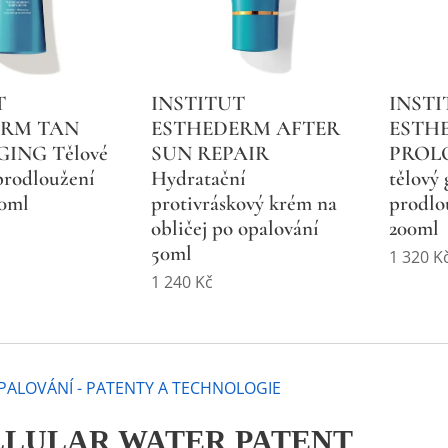
T
INSTITUT
INSTI
ERM TAN
ESTHEDERM AFTER
ESTH
ING Tělové
SUN REPAIR
PROLO
prodloužení
Hydratační
tělový
00ml
protivráskový krém na
prodlo
obličej po opalování
200ml
50ml
1 320
K
1 240
Kč
PALOVÁNÍ - PATENTY A TECHNOLOGIE
ELLULAR WATER PATENT