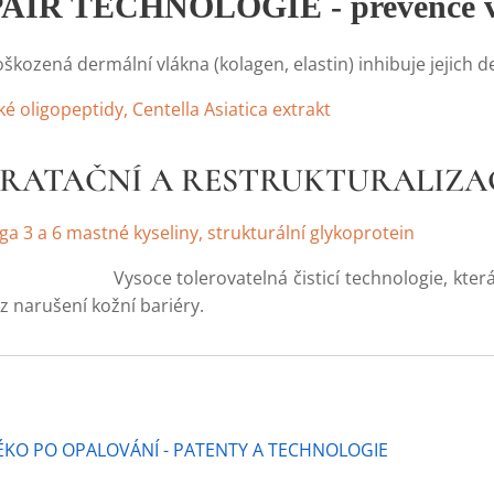
PAIR TECHNOLOGIE - prevence v
škozená dermální vlákna (kolagen, elastin) inhibuje jejich de
é oligopeptidy, Centella Asiatica extrakt
DRATAČNÍ A RESTRUKTURALIZA
ega 3 a 6 mastné kyseliny, strukturální glykoprotein
lerovatelná čisticí technologie, která odstraňuje
 narušení kožní bariéry.
ÉKO PO OPALOVÁNÍ - PATENTY A TECHNOLOGIE