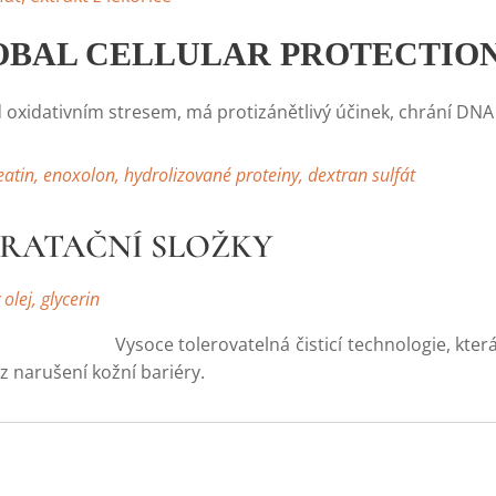
LOBAL CELLULAR PROTECTIO
 oxidativním stresem, má protizánětlivý účinek, chrání DN
eatin, enoxolon, hydrolizované proteiny, dextran sulfát
DRATAČNÍ SLOŽKY
olej, glycerin
lerovatelná čisticí technologie, která odstraňuje
 narušení kožní bariéry.