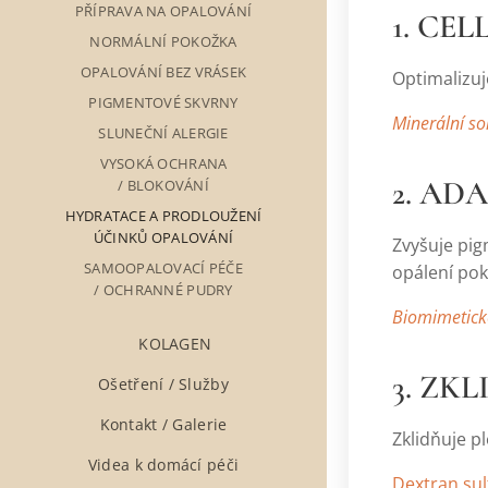
PŘÍPRAVA NA OPALOVÁNÍ
1. CE
NORMÁLNÍ POKOŽKA
OPALOVÁNÍ BEZ VRÁSEK
Optimalizuj
PIGMENTOVÉ SKVRNY
Minerální so
SLUNEČNÍ ALERGIE
VYSOKÁ OCHRANA
2. AD
/ BLOKOVÁNÍ
HYDRATACE A PRODLOUŽENÍ
ÚČINKŮ OPALOVÁNÍ
Zvyšuje pigm
SAMOOPALOVACÍ PÉČE
opálení pok
/ OCHRANNÉ PUDRY
Biomimetické
▶ KOLAGEN
3. ZK
Ošetření / Služby
Kontakt / Galerie
Zklidňuje pl
Videa k domácí péči
Dextran sulf