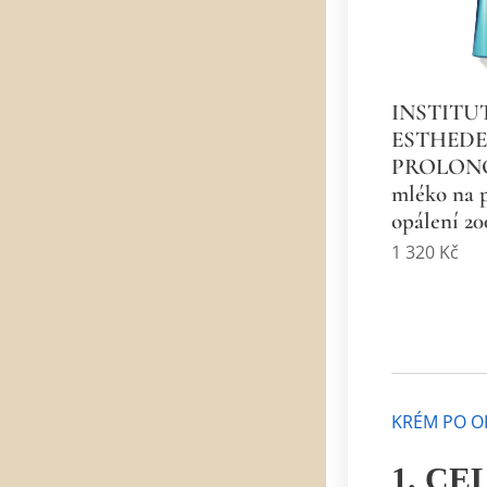
INSTITU
ESTHED
PROLONG
mléko na 
opálení 2
1 320
Kč
KRÉM PO O
1. C