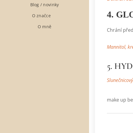
Blog / novinky
4. G
O značce ❤
O mně
Chrání před
Mannitol, kr
5. HY
Slunečnicový 
Vysoce to
make up bez