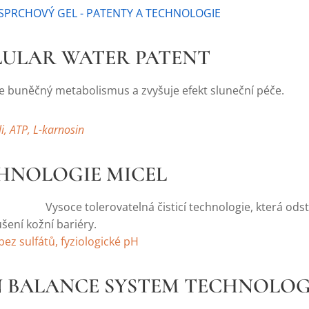
 SPRCHOVÝ GEL - PATENTY A TECHNOLOGIE
LLULAR WATER PATENT
e buněčný metabolismus a zvyšuje efekt sluneční péče.
li, ATP, L-karnosin
CHNOLOGIE MICEL
erovatelná čisticí technologie, která odstraňuje z 
šení kožní bariéry.
bez sulfátů, fyziologické pH
IN BALANCE SYSTEM TECHNOLOG