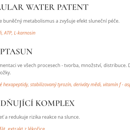
LLULAR WATER PATENT
e buněčný metabolismus a zvyšuje efekt sluneční péče.
li, ATP, L-karnosin
APTASUN
entaci ve všech procesech - tvorba, množství, distribuce. Díky
ožky.
 hexapeptidy, stabilizovaný tyrozín, deriváty mědi, vitamín f - a
LIDŇUJÍCÍ KOMPLEX
eť a redukuje rizika reakce na slunce.
át, extrakt z lékořice