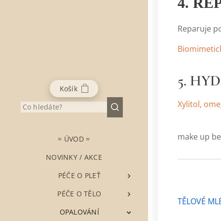
4. RE
Reparuje po
Biomimetick
5. HY
Košík
Xylitol, om
Vysoce to
make up bez
= ÚVOD =
NOVINKY / AKCE
▶ PÉČE O PLEŤ
▶ PÉČE O TĚLO
TĚLOVÉ ML
▶ OPALOVÁNÍ