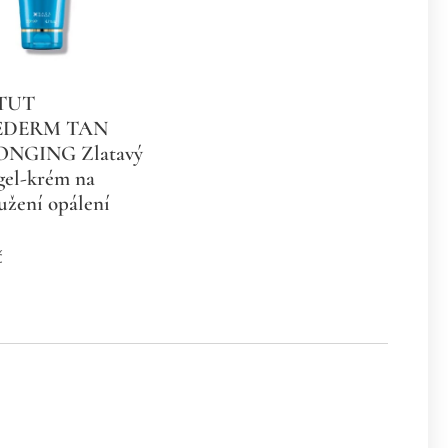
TUT
EDERM TAN
NGING Zlatavý
 gel-krém na
užení opálení
č