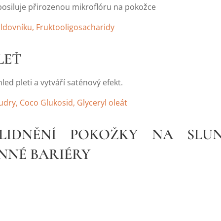
posiluje přirozenou mikroflóru na pokožce
oldovníku, Fruktooligosacharidy
LEŤ
led pleti a vytváří saténový efekt.
udry, Coco Glukosid, Glyceryl oleát
KLIDNĚNÍ POKOŽKY NA SLUNC
NNÉ BARIÉRY