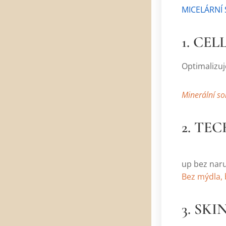
MICELÁRNÍ
1. CE
Optimalizuj
Minerální so
2. TE
Vysoce tol
up bez naru
Bez mýdla, 
3. SK