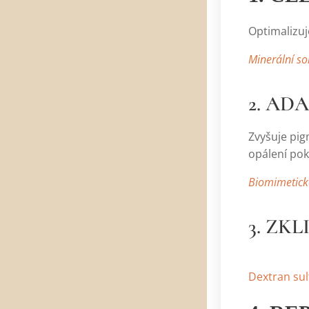
Optimalizuj
Minerální so
2. AD
Zvyšuje pigm
opálení pok
Biomimetické
3. ZK
Zklidňuj
Dextran sulf