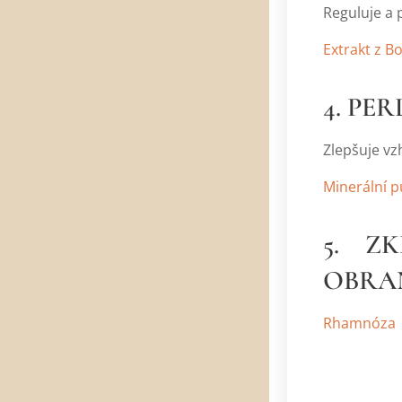
Reguluje a 
Extrakt z B
4. PER
Zlepšuje vzh
Minerální p
5. Z
OBRA
Rhamnóza