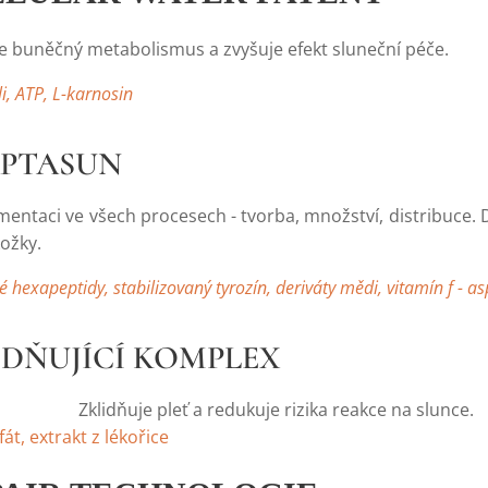
e buněčný metabolismus a zvyšuje efekt sluneční péče.
li, ATP, L-karnosin
APTASUN
entaci ve všech procesech - tvorba, množství, distribuce. Díky
ožky.
 hexapeptidy, stabilizovaný tyrozín, deriváty mědi, vitamín f - a
LIDŇUJÍCÍ KOMPLEX
e pleť a redukuje rizika reakce na slunce.
át, extrakt z lékořice