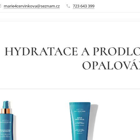
marie4cervinkova@seznam.cz
723 643 399
HYDRATACE A PRODLO
OPALOVÁ