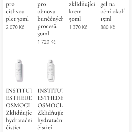
pro
pro
zklidňující
gel na
citlivou
obnovu
krém
oční okolí
pleť 30ml
buněčných
50ml
15ml
procesů
2 070
Kč
1 370
Kč
880
Kč
30ml
1 720
Kč
INSTITUT
INSTITUT
ESTHEDERM
ESTHEDERM
OSMOCLEAN
OSMOCLEAN
Zklidňující
Zklidňující
hydratační
hydratační
čisticí
čisticí