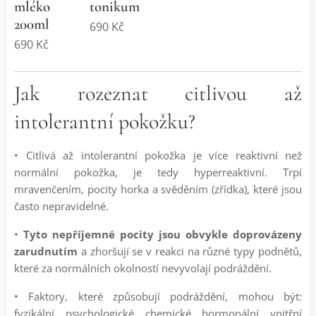
mléko
tonikum
200ml
690
Kč
690
Kč
Jak rozeznat citlivou až
intolerantní pokožku?
• Citlivá až intolerantní pokožka je více reaktivní než
normální pokožka, je tedy hyperreaktivní. Trpí
mravenčením, pocity horka a svěděním (zřídka), které jsou
často nepravidelné.
•
Tyto nepříjemné pocity jsou obvykle doprovázeny
zarudnutím
a zhoršují se v reakci na různé typy podnětů,
které za normálních okolností nevyvolají podráždění.
• Faktory, které způsobují podráždění, mohou být:
fyzikální, psychologické, chemické, hormonální, vnitřní