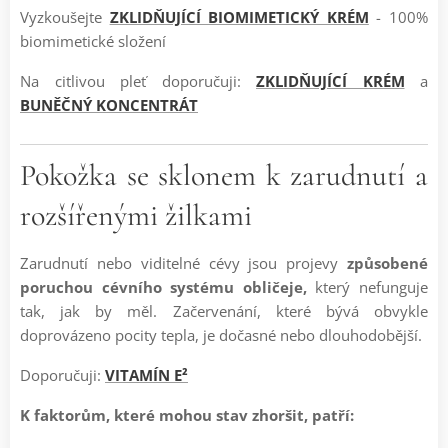
Vyzkoušejte
ZKLIDŇUJÍCÍ BIOMIMETICKÝ KRÉM
- 100%
biomimetické složení
Na citlivou pleť doporučuji:
ZKLIDŇUJÍCÍ KRÉM
a
BUNĚČNÝ KONCENTRÁT
Pokožka se sklonem k zarudnutí a
rozšířenými žilkami
Zarudnutí nebo viditelné cévy jsou projevy
způsobené
poruchou cévního systému obličeje,
který nefunguje
tak, jak by měl. Začervenání, které bývá obvykle
doprovázeno pocity tepla, je dočasné nebo dlouhodobější.
Doporučuji:
VITAMÍN E²
K faktorům, které mohou stav zhoršit, patří: