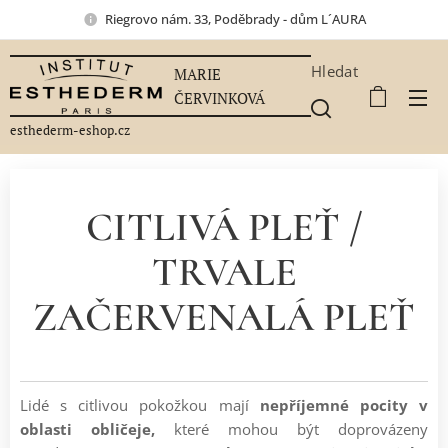
Riegrovo nám. 33, Poděbrady - dům L´AURA
Hledat
MARIE
ČERVINKOVÁ
esthederm-eshop.cz
CITLIVÁ PLEŤ /
TRVALE
ZAČERVENALÁ PLEŤ
Lidé s citlivou pokožkou mají
nepříjemné pocity v
oblasti obličeje,
které mohou být doprovázeny