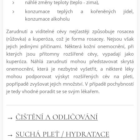
náhlé změny teploty (teplo - zima),
konzumace teplých a kořeněných jídel,
konzumace alkoholu
Zarudnutí a viditelné cévy nejčastěji způsobuje rosacea
(růžovka) a kuperóza, což je forma rosacey. Nejsou však
jejich jedinými příčinami. Některá kožní onemocnění, při
kterých jsou přítomny rozšířené cévy, vypadají jako
kuperóza. Náhlá zarudnutí mohou představovat skrytá
onemocnění, která je nezbytné vyšetřit, a některé léky
mohou podporovat výskyt rozšířených cév na pleti,
popřípadě zvyšovat jejich množství. V případě pochybností
je tedy vhodné poradit se se svým lékařem.
→
ČIŠTĚNÍ A ODLIČOVÁNÍ
→
SUCHÁ PLEŤ / HYDRATACE