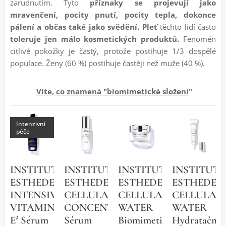
zarudnutím. Tyto
příznaky se projevují jako
mravenčení, pocity pnutí, pocity tepla, dokonce
pálení a občas také jako svědění. Pleť
těchto lidí často
toleruje
jen málo kosmetických produktů.
Fenomén
citlivé pokožky je častý, protože postihuje 1/3 dospělé
populace. Ženy (60 %) postihuje častěji než muže (40 %).
➡
Víte, co znamená "biomimetické složení
"
❓
Intenzivní
péče
INSTITUT
INSTITUT
INSTITUT
INSTITUT
ESTHEDERM
ESTHEDERM
ESTHEDERM
ESTHEDER
INTENSIVE
CELLULAR
CELLULAR
CELLULAR
VITAMINE
CONCENTR.
WATER
WATER
E² Sérum
Sérum
Biomimetický
Hydratační