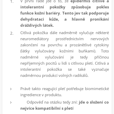
V první řadě jde o to, že
epidermis citlivé a
intolerantní pokožky způsobuje pokles
funkce kožní bariéry
.
Tento jev tak podporuje
dehydrataci kůže, a hlavně pronikání
dráždivých látek.
Citlivá pokožka dále nadměrně vylučuje některé
neuromediátory prostřednictvím nervových
zakončení na povrchu a prozánětlivé cytokiny
(látky vylučovány kožními buňkami). Toto
nadměrné vylučování je tedy příčinou
nepříjemných pocitů u lidí s citlivou pletí. Citlivá a
intolerantní pokožka se také vyznačuje
nadměrnou produkcí volných radikálů.
Právě takto reagující pleť potřebuje biomimetické
ingredience v produktu.
❗ Odpověď na otázku tedy zní:
jde o složení co
nejvíce kompatibilní s pletí ❗