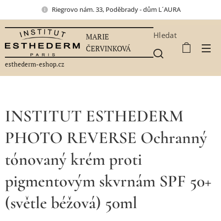
Riegrovo nám. 33, Poděbrady - dům L´AURA
Hledat
MARIE
ČERVINKOVÁ
esthederm-eshop.cz
INSTITUT ESTHEDERM
PHOTO REVERSE Ochranný
tónovaný krém proti
pigmentovým skvrnám SPF 50+
(světle béžová) 50ml