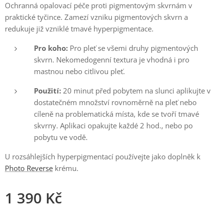
Ochranná opalovací péče proti pigmentovým skvrnám v
praktické tyčince. Zamezí vzniku pigmentových skvrn a
redukuje již vzniklé tmavé hyperpigmentace.
Pro koho:
Pro pleť se všemi druhy pigmentových
skvrn. Nekomedogenní textura je vhodná i pro
mastnou nebo citlivou pleť.
Použití:
20 minut před pobytem na slunci aplikujte v
dostatečném množství rovnoměrně na pleť nebo
cíleně na problematická místa, kde se tvoří tmavé
skvrny. Aplikaci opakujte každé 2 hod., nebo po
pobytu ve vodě.
U rozsáhlejších hyperpigmentací používejte jako doplněk k
Photo Reverse
krému.
1 390
Kč