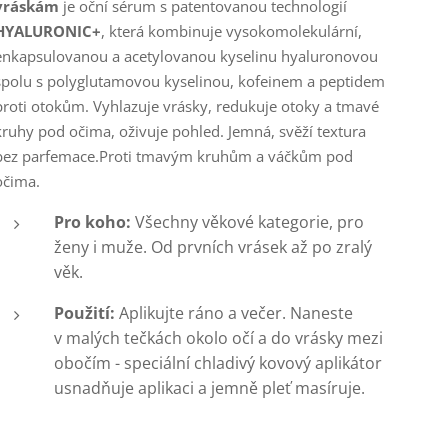
vráskám
je oční sérum s patentovanou technologií
HYALURONIC+
, která kombinuje vysokomolekulární,
enkapsulovanou a acetylovanou kyselinu hyaluronovou
spolu s polyglutamovou kyselinou, kofeinem a peptidem
proti otokům. Vyhlazuje vrásky, redukuje otoky a tmavé
kruhy pod očima, oživuje pohled. Jemná, svěží textura
bez parfemace.
Proti tmavým kruhům a váčkům pod
očima.
Pro koho:
Všechny věkové kategorie, pro
ženy i muže. Od prvních vrásek až po zralý
věk.
Použití:
Aplikujte ráno a večer. Naneste
v malých tečkách okolo očí a do vrásky mezi
obočím - speciální chladivý kovový aplikátor
usnadňuje aplikaci a jemně pleť masíruje.