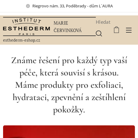
Riegrovo nám. 33, Poděbrady - dům L´AURA
Hledat
MARIE
ČERVINKOVÁ
esthederm-eshop.cz
Známe řešení pro každý typ vaší
péče, která souvisí s krásou.
Máme
produkty pro exfoliaci,
hydrataci, zpevnění a zeštíhlení
pokožky.