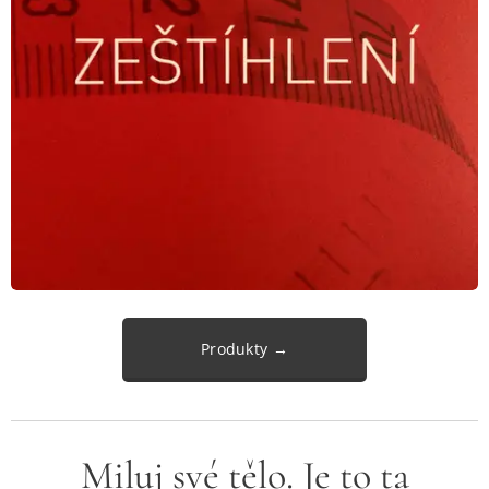
Produkty →
Miluj své tělo. Je to ta