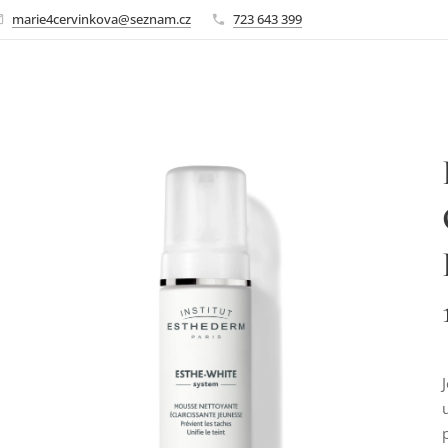
marie4cervinkova@seznam.cz
723 643 399