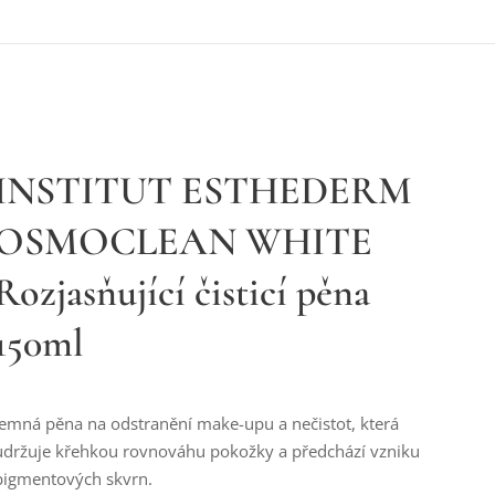
INSTITUT ESTHEDERM
OSMOCLEAN WHITE
Rozjasňující čisticí pěna
150ml
Jemná pěna na odstranění make-upu a nečistot, která
udržuje křehkou rovnováhu pokožky a předchází vzniku
pigmentových skvrn.