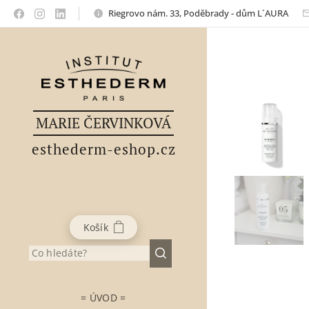
Riegrovo nám. 33, Poděbrady - dům L´AURA
MARIE ČERVINKOVÁ
esthederm-eshop.cz
Košík
= ÚVOD =