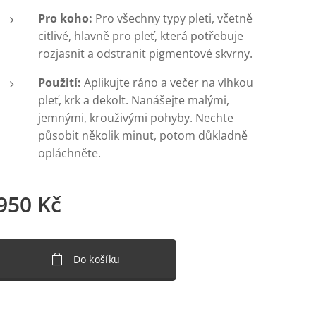
Pro koho:
Pro všechny typy pleti, včetně
citlivé, hlavně pro pleť, která potřebuje
rozjasnit a odstranit pigmentové skvrny.
Použití:
Aplikujte ráno a večer na vlhkou
pleť, krk a dekolt. Nanášejte malými,
jemnými, krouživými pohyby. Nechte
působit několik minut, potom důkladně
opláchněte.
950
Kč
Do košíku