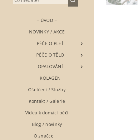
= ÚVOD =
NOVINKY / AKCE
▶ PÉČE O PLEŤ
▶ PÉČE O TĚLO
▶ OPALOVÁNÍ
▶ KOLAGEN
Ošetření / Služby
Kontakt / Galerie
Videa k domácí péči
Blog / novinky
O značce ❤