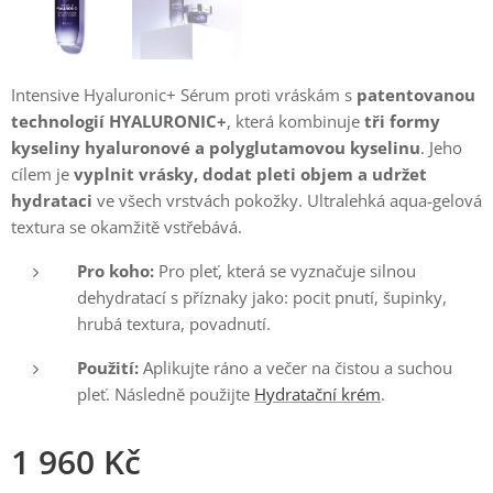
Intensive Hyaluronic+ Sérum proti vráskám s
patentovanou
technologií HYALURONIC+
, která kombinuje
tři formy
kyseliny hyaluronové a polyglutamovou kyselinu
. Jeho
cílem je
vyplnit vrásky, dodat pleti objem a udržet
hydrataci
ve všech vrstvách pokožky. Ultralehká aqua-gelová
textura se okamžitě vstřebává.
Pro koho:
Pro pleť, která se vyznačuje silnou
dehydratací s příznaky jako: pocit pnutí, šupinky,
hrubá textura, povadnutí.
P
oužití:
Aplikujte ráno a večer na čistou a suchou
pleť. Následně použijte
Hydratační krém
.
1 960
Kč