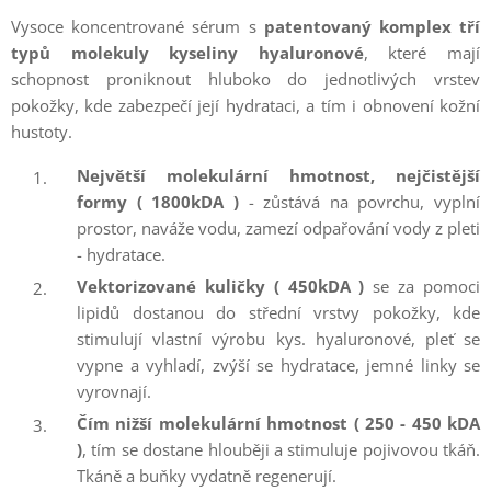
Vysoce koncentrované sérum s
patentovaný komplex tří
typů molekuly kyseliny hyaluronové
, které mají
schopnost proniknout hluboko do jednotlivých vrstev
pokožky, kde zabezpečí její hydrataci, a tím i obnovení kožní
hustoty.
Největší molekulární hmotnost, nejčistější
formy ( 1800kDA )
- zůstává na povrchu, vyplní
prostor, naváže vodu, zamezí odpařování vody z pleti
- hydratace.
Vektorizované kuličky ( 450kDA )
se za pomoci
lipidů dostanou do střední vrstvy pokožky, kde
stimulují vlastní výrobu kys. hyaluronové, pleť se
vypne a vyhladí, zvýší se hydratace, jemné linky se
vyrovnají.
Čím nižší molekulární hmotnost ( 250 - 450 kDA
)
, tím se dostane hlouběji a stimuluje pojivovou tkáň.
Tkáně a buňky vydatně regenerují.