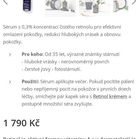
Sérum s 0,3% koncentrací čistého retinolu pro efektivní
omlazení pokožky, redukci hlubokých vrásek a obnovu
pokožky.
Pro koho:
Od 35 let, výrazné známky stárnutí
- hluboké vrásky - nerovnoměrný povrch
- čerstvé jizvy - fotostárnutí.
Použití:
Sérum aplikujte večer. Pokud pocítíte pálení
nebo nepříjemný pocit na pokožce v prvních dnech
léčby, smíchejte pár kapek séra s
Retinol krémem
a
postupně množství séra zvyšujte.
1 790
Kč