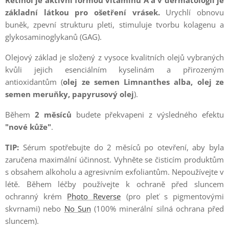
Retinol je aktivní formou vitamínu A a v dermatologii je
základní látkou pro ošetření vrásek.
Urychlí obnovu
buněk, zpevní strukturu pleti, stimuluje tvorbu kolagenu a
glykosaminoglykanů (GAG).
Olejový základ je složený z vysoce kvalitních olejů vybraných
kvůli jejich esenciálním kyselinám a přirozeným
antioxidantům (
olej ze semen Limnanthes alba, olej ze
semen meruňky, papyrusový olej
).
Během
2 měsíců
budete překvapeni z výsledného efektu
"nové kůže"
.
TIP:
Sérum spotřebujte do 2 měsíců po otevření, aby byla
zaručena maximální účinnost. Vyhněte se čisticím produktům
s obsahem alkoholu a agresivním exfoliantům. Nepoužívejte v
létě. Během léčby používejte k ochraně před sluncem
ochranný krém
Photo Reverse
(pro pleť s pigmentovými
skvrnami) nebo
No Sun
(100% minerální silná ochrana před
sluncem).