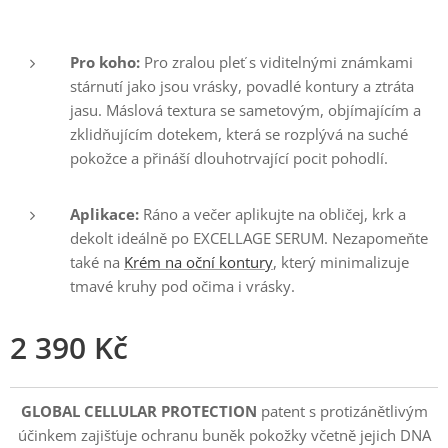
Pro koho:
Pro zralou pleť s viditelnými známkami
stárnutí jako jsou vrásky, povadlé kontury a ztráta
jasu.
Máslová textura se sametovým, objímajícím a
zklidňujícím dotekem, která se rozplývá na suché
pokožce a přináší dlouhotrvající pocit pohodlí.
Aplikace:
Ráno a večer aplikujte na obličej, krk a
dekolt ideálně po EXCELLAGE SERUM. Nezapomeňte
také na
Krém na oční kontury
, který minimalizuje
tmavé kruhy pod očima i vrásky.
2 390
Kč
GLOBAL CELLULAR PROTECTION
patent s protizánětlivým
účinkem zajišťuje ochranu buněk pokožky včetně jejich DNA