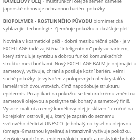
KAMÉLIOVÝ OLEJ
- multifunkční olej ze semen kamélie
japonské obnovuje ochrannou bariéru pokožky.
BIOPOLYMER - ROSTLINNÉHO PŮVODU
biomimetická
vyhlazující technologie. Zjemňuje pokožku a zkrášluje pleť.
Novinka v kosmetické péči - dobrá mezibuněčná péče - je v
EXCELLAGE řadě zajištěna "inteligentním" polysacharidem,
který stimuluje syntézu a dobrou funkci komunikačních
struktur mezi buňkami. Nový EXCELLAGE BALM je objímající a
sametový, vyživuje, chrání a posiluje kožní bariéru velmi
suché pokožky. Je vytvořen z polopevných oleokrystalů v
lamelárních dvouvrstvách, čímž napodobuje strukturu
epidermis. Po aplikaci na pokožku se textura krému změní na
sametově olejovou a poskytne tak bohatý a sametový finiš.
Vysoce kvalitní a cenný kaméliový olej je sklízen 1x ročně na
korejském ostrově Jeju, který je zapsán do seznamu
světového dědictví UNESCO. Je bohatý na kyselinu olejovou
(omega -9mastnou kyselinu) a intenzivně vyživuje pokožku,
zlepšuje soudržnost epidermálních buněk a poskytuje bohatý