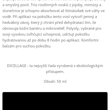
a smyslný pocit. Trio rostlinných vosků z jojoby, mimózy a
slunečnice je schopno absorbovat až 6tinásobek své váhy ve
vodě. Při aplikaci na pokožku tento vost vytvoří jemný a
hedvábný závoj, který ji chrání před dehydratací tím, že
obnovuje kožní bariéru a mikroreliéf. Polyoly, vybrané pro
svoji vysokou zvlhčující schopnost, udržují pokožku
hydratovanou až po dobu 8 hodin po aplikaci. Komfortní
balzám pro suchou pokožku.
EXCELLAGE - ta nejvyšší řada vyrobená s ekobiologickým
přístupem.
Obsah: 50 ml