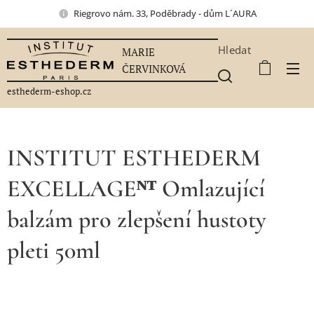
Riegrovo nám. 33, Poděbrady - dům L´AURA
Hledat
MARIE
ČERVINKOVÁ
esthederm-eshop.cz
INSTITUT ESTHEDERM
EXCELLAGEᴺᵀ Omlazující
balzám pro zlepšení hustoty
pleti 50ml