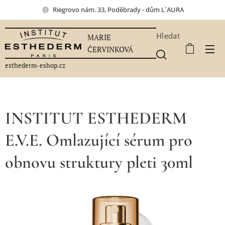
Riegrovo nám. 33, Poděbrady - dům L´AURA
Hledat
MARIE
ČERVINKOVÁ
esthederm-eshop.cz
INSTITUT ESTHEDERM
E.V.E. Omlazující sérum pro
obnovu struktury pleti 30ml