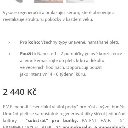
Vysoce regenerační a omlazující sérum, které obnovuje a
revitalizuje strukturu pokožky v každém věku.
Pro koho:
Všechny typy unavené, namáhané pleti.
Použití:
Naneste 1 - 2 pumpičky gelové konzistence
a jemně vmasírujte do pleti, krku a dekoltu
ve večerních hodinách. Doporučuji použít
jako intenzivní 4 - 6 týdenní kúru.
2 440
Kč
E.V.E. nebo-li "esenciální vitální prvky" pro růst a vývoj buněk.
Umožní pleti se samostatně regenerovat díky šíření jedinečné
kultury -
"substrát" pro buňky.
PATENT E.V.E. - 51
BIOMIMETICKÝCH LÁTEK -
21 aminokyselin, 6 minerálních