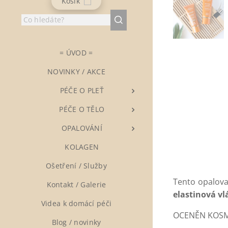
Košík
= ÚVOD =
NOVINKY / AKCE
▶ PÉČE O PLEŤ
▶ PÉČE O TĚLO
▶ OPALOVÁNÍ
▶ KOLAGEN
Ošetření / Služby
Tento opalovac
Kontakt / Galerie
elastinová vl
Videa k domácí péči
OCENĚN KOSM
Blog / novinky