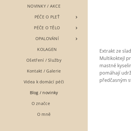
NOVINKY / AKCE
▶ PÉČE O PLEŤ
▶ PÉČE O TĚLO
▶ OPALOVÁNÍ
▶ KOLAGEN
Extrakt ze sla
Multikoktejl p
Ošetření / Služby
mastné kyseli
Kontakt / Galerie
pomáhají udrž
předčasným s
Videa k domácí péči
Blog / novinky
O značce ❤
O mně