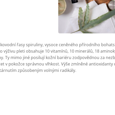
dkovodní řasy spiruliny, vysoce ceněného přírodního bohatst
ro výživu pleti obsahuje 10 vitamínů, 10 minerálů, 18 aminok
ny. Ty mimo jiné posilují kožní bariéru zodpovědnou za nez
et v pokožce správnou vlhkost. Výše zmíněné antioxidanty
tárnutím způsobeným volnými radikály.