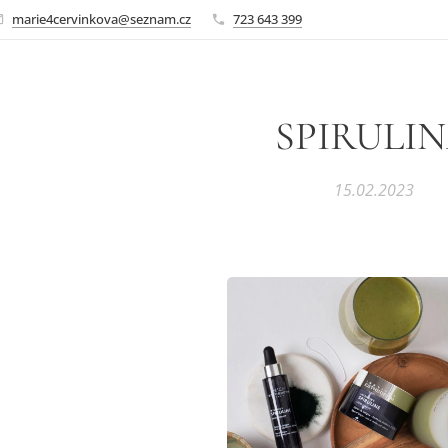
marie4cervinkova@seznam.cz
723 643 399
SPIRULI
15.02.2023