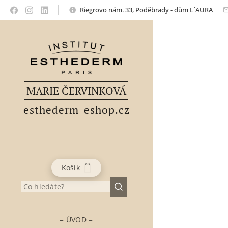
Riegrovo nám. 33, Poděbrady - dům L´AURA
MARIE ČERVINKOVÁ
esthederm-eshop.cz
Košík
= ÚVOD =