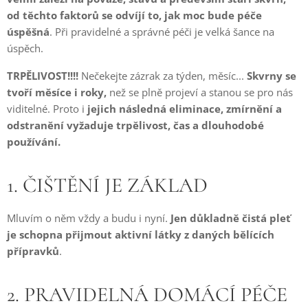
od těchto faktorů se odvíjí to, jak moc bude péče
úspěšná
. Při pravidelné a správné péči je velká šance na
úspěch.
TRPĚLIVOST!!!!
Nečekejte zázrak za týden, měsíc...
Skvrny se
tvoří měsíce i roky,
než se plně projeví a stanou se pro nás
viditelné. Proto i
jejich následná eliminace, zmírnění a
odstranění vyžaduje trpělivost, čas a dlouhodobé
používání.
1. ČIŠTĚNÍ JE ZÁKLAD
Mluvím o něm vždy a budu i nyní.
Jen důkladně čistá pleť
je schopna přijmout aktivní látky z daných bělících
přípravků
.
2. PRAVIDELNÁ DOMÁCÍ PÉČE