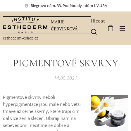
Riegrovo nám. 33, Poděbrady - dům L´AURA
Hledat
MARIE
ČERVINKOVÁ
esthederm-eshop.cz
PIGMENTOVÉ SKVRNY
14.09.2021
Pigmentové skvrny neboli
hyperpigmentace jsou malé nebo větší
tmavé až černé skvrny, které trápí čím
dál více žen a slečen. Ubírají nám na
sebevědomí, necítíme se dobře a