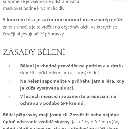
snažíme se je všemožně odstraňovat a
maskovat hodně krycími líčidly.
S koncem léta je začínáme vnímat intenzivněji
(může
za to slunce) a je to vidět i na objednávkách, ve kterých se
častěji objevují bělící přípravky.
ZÁSADY BĚLENÍ
Bělení je vhodné provádět na podzim a v zimě
a
skončit s příchodem jara a slunných dní.
Na bělení zapomeňte v průběhu jara a léta, kdy
je kůže vystavena slunci
.
V letních měsících se zaměřte především na
ochranu v podobě SPF krémů.
Bělící přípravky mají jasný cíl. Zesvětlit nebo nejlépe
úplně odstranit vzniklé skvrny
. Jak už bylo řečeno výše,
velmi záleží na povaze, stavu a především stáří skvrn,