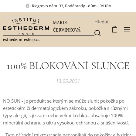
Riegrovo nám. 33, Poděbrady - dům L´AURA
Hledat
MARIE
ČERVINKOVÁ
esthederm-eshop.cz
100% BLOKOVÁNÍ SLUNCE
13.05.2021
NO SUN - je produkt se kterým se může slunit pokožka po
estetickém či dermatologickém zákroku, pokožka s různými
typy alergií, s jizvami nebo velmi křehká...obsahuje 100%
minerální ochranu s ultra vysokou ochranou a snášenlivostí.
Tyto přírodní mikrozrcadla nepronikají do pokožky a fyzicky