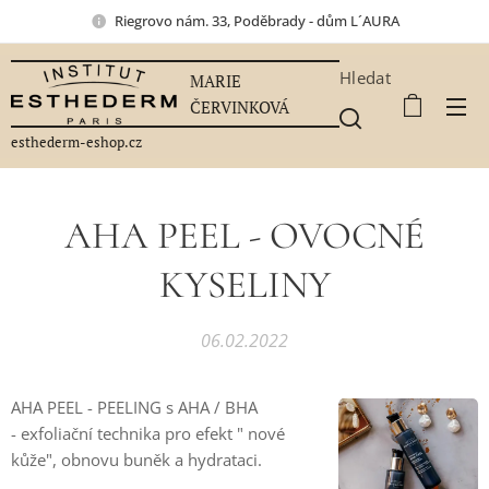
Riegrovo nám. 33, Poděbrady - dům L´AURA
Hledat
MARIE
ČERVINKOVÁ
esthederm-eshop.cz
AHA PEEL - OVOCNÉ
KYSELINY
06.02.2022
AHA PEEL - PEELING s AHA / BHA
- exfoliační technika pro efekt " nové
kůže", obnovu buněk a hydrataci.