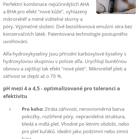
Perfektní kombinace nejúčinnějších AHA
a BHA pro efekt "nové kůže", vyhlazený
mikroreliéf a méně viditelné skvrny a
póry. Výjimečné složení. Dvě bezsilikonová emulzní séra bez
konzervačních látek. Patentovaná technologie postupného
uvolňování.
Alfa-hydroxykyseliny jsou přírodní karboxylové kyseliny s
hydroxylovou skupinou v poloze alfa. Urychlují buněčnou
obnovu a zajišťují tak efekt "nové pleti". Mikroreliéf pleti a
zářivost se zlepší až o 70 %.
pH mezi 4 a 4,5 - optimalizované pro toleranci a
efektivitu
Pro koho:
Ztráta zářivosti, nerovnoměrná barva
pokožky, rozšířené póry, nepravidelná struktura,
bledá a mdlá pleť. Vhodné po letním období, nebo
pro pleť kuřáků. Ideální jako podzimní nebo zimní
kúra.