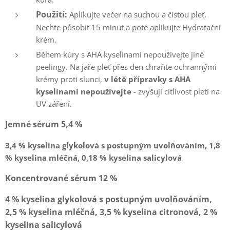
Použití:
Aplikujte večer na suchou a čistou pleť.
Nechte působit 15 minut a poté aplikujte Hydratační
krém.
Během kúry s AHA kyselinami nepoužívejte jiné
peelingy. Na jaře pleť přes den chraňte ochrannými
krémy proti slunci,
v
létě
přípravky s AHA
kyselinami nepoužívejte
- zvyšují citlivost pleti na
UV záření.
Jemné sérum 5,4 %
3,4 % kyselina glykolová s postupným uvolňováním, 1,8
% kyselina mléčná, 0,18 % kyselina salicylová
Koncentrované sérum 12 %
4
% kyselina glykolová s postupným uvolňováním,
2,5 % kyselina mléčná, 3,5 % kyselina citronová, 2 %
kyselina salicylová