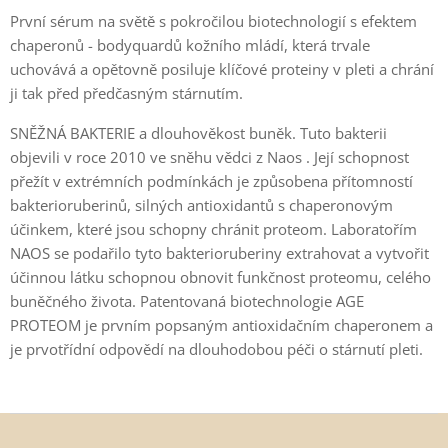
První sérum na světě s pokročilou biotechnologií s efektem
chaperonů - bodyquardů kožního mládí, která trvale
uchovává a opětovně posiluje klíčové proteiny v pleti a chrání
ji tak před předčasným stárnutím.
SNĚŽNÁ BAKTERIE a dlouhověkost buněk. Tuto bakterii
objevili v roce 2010 ve sněhu vědci z Naos . Její schopnost
přežít v extrémních podmínkách je způsobena přítomností
bakterioruberinů, silných antioxidantů s chaperonovým
účinkem, které jsou schopny chránit proteom. Laboratořím
NAOS se podařilo tyto bakterioruberiny extrahovat a vytvořit
účinnou látku schopnou obnovit funkčnost proteomu, celého
buněčného života. Patentovaná biotechnologie AGE
PROTEOM je prvním popsaným antioxidačním chaperonem a
je prvotřídní odpovědí na dlouhodobou péči o stárnutí pleti.